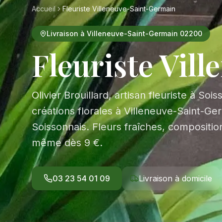
Accueil
Fleuriste Villeneuve-Saint-Germain
Livraison à Villeneuve-Saint-Germain 02200
Fleuriste Vil
Olivier Brouillard, artisan fleuriste à Soi
créations florales à Villeneuve-Saint-Ger
Soissonnais. Fleurs fraîches, composition
même dès 9 €.
03 23 54 01 09
Livraison à domicile